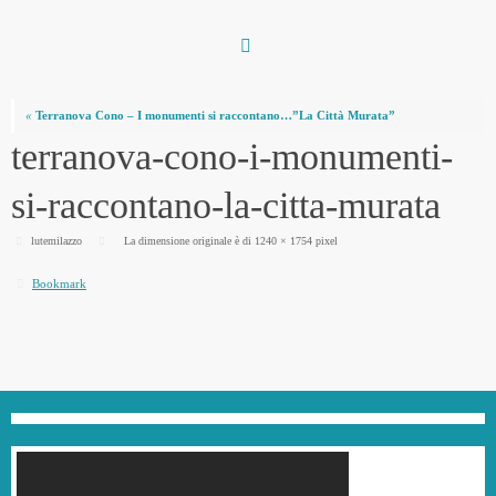
Vai
al
contenuto
«
Terranova Cono – I monumenti si raccontano…”La Città Murata”
terranova-cono-i-monumenti-
si-raccontano-la-citta-murata
lutemilazzo
La dimensione originale è di
1240 × 1754
pixel
Bookmark
.