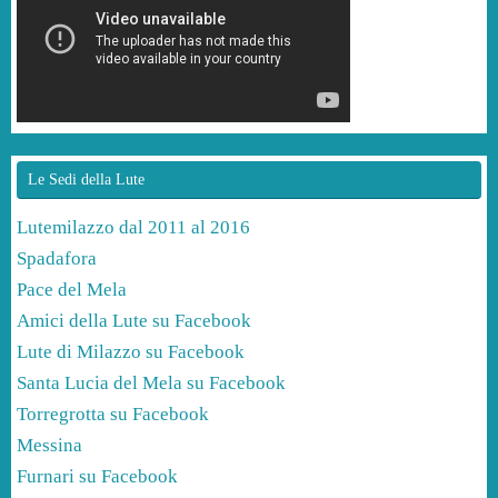
Le Sedi della Lute
Lutemilazzo dal 2011 al 2016
Spadafora
Pace del Mela
Amici della Lute su Facebook
Lute di Milazzo su Facebook
Santa Lucia del Mela su Facebook
Torregrotta su Facebook
Messina
Furnari su Facebook