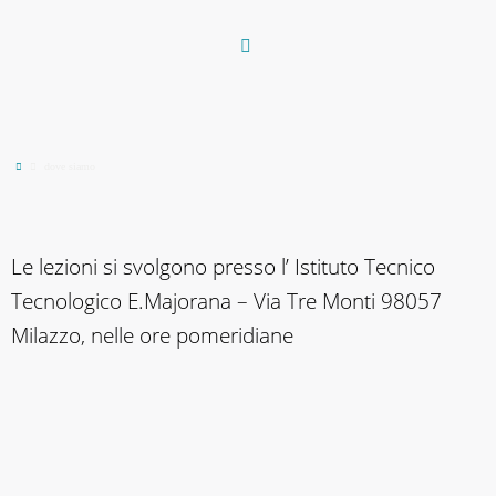
Vai
al
contenuto
Home
dove siamo
Le lezioni si svolgono presso l’ Istituto Tecnico
Tecnologico E.Majorana – Via Tre Monti 98057
Milazzo, nelle ore pomeridiane