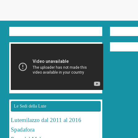
Le Sedi della Lute
Lutemilazzo dal 2011 al 2016
Spadafora