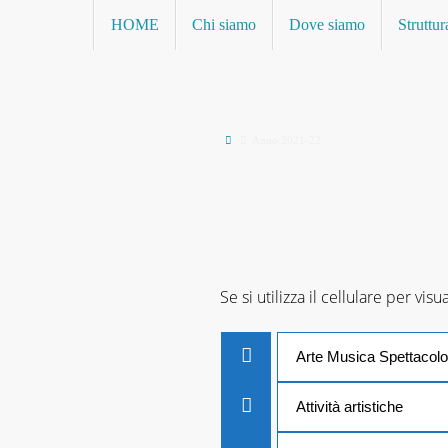
Vai
Vai
HOME
Chi siamo
Dove siamo
Struttur
al
al
contenuto
contenuto
Home
Anno 2021-22
Se si utilizza il cellulare per visu
Arte Musica Spettacolo
Attività artistiche