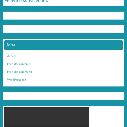
Venetico su Facebook
Meta
Accedi
Feed dei contenuti
Feed dei commenti
WordPress.org