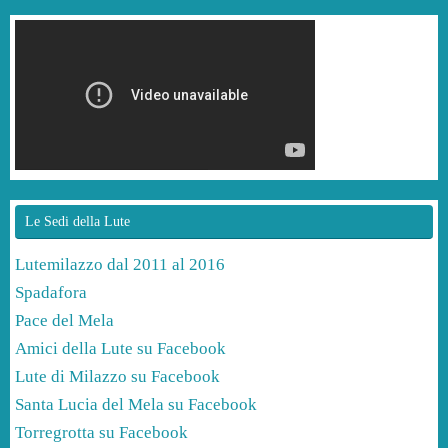
Le Sedi della Lute
Lutemilazzo dal 2011 al 2016
Spadafora
Pace del Mela
Amici della Lute su Facebook
Lute di Milazzo su Facebook
Santa Lucia del Mela su Facebook
Torregrotta su Facebook