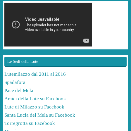
Le Sedi della Lute
Lutemilazzo dal 2011 al 2016
Spadafora
Pace del Mela
Amici della Lute su Facebook
Lute di Milazzo su Facebook
Santa Lucia del Mela su Facebook
Torregrotta su Facebook