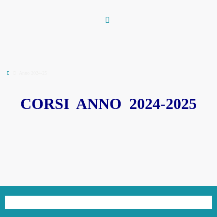
Vai
al
contenuto
Home
Anno 2024-25
CORSI ANNO 2024-2025