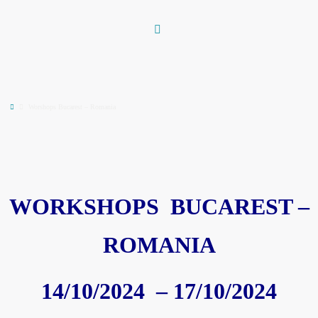
Vai
al
contenuto
Home
Worshops Bucarest – Romania
WORKSHOPS BUCAREST –
ROMANIA
14/10/2024 – 17/10/2024