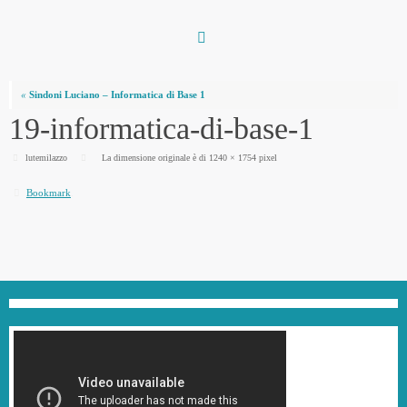
Vai
al
contenuto
«
Sindoni Luciano – Informatica di Base 1
19-informatica-di-base-1
lutemilazzo
La dimensione originale è di
1240 × 1754
pixel
Bookmark
.