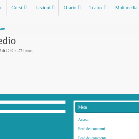
a
Corsi
Lezioni
Orario
Teatro
Multimedia
ate
edio
è di
1240 × 1754
pixel
Meta
Accedi
Feed dei contenuti
Feed dei commenti