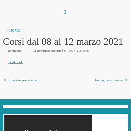
Vai
al
contenuto
«
HOME
Corsi dal 08 al 12 marzo 2021
lutemilazzo
La dimensione originale è di
1600 × 1131
pixel
Bookmark
.
Immagine precedente
Immagine successiva