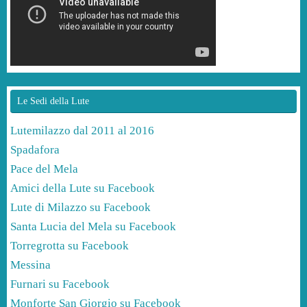
Le Sedi della Lute
Lutemilazzo dal 2011 al 2016
Spadafora
Pace del Mela
Amici della Lute su Facebook
Lute di Milazzo su Facebook
Santa Lucia del Mela su Facebook
Torregrotta su Facebook
Messina
Furnari su Facebook
Monforte San Giorgio su Facebook