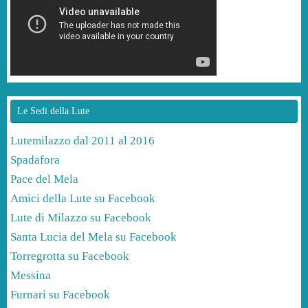
Le Sedi della Lute
Lutemilazzo dal 2011 al 2016
Spadafora
Pace del Mela
Amici della Lute su Facebook
Lute di Milazzo su Facebook
Santa Lucia del Mela su Facebook
Torregrotta su Facebook
Messina
Furnari su Facebook