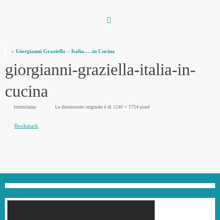
Vai
al
contenuto
«
Giorgianni Graziella – Italia…..in Cucina
giorgianni-graziella-italia-in-
cucina
lutemilazzo
La dimensione originale è di
1240 × 1754
pixel
Bookmark
.