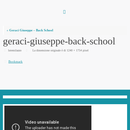
Vai
al
contenuto
«
Geraci Giuseppe – Back School
geraci-giuseppe-back-school
lutemilazzo
La dimensione originale è di
1240 × 1754
pixel
Bookmark
.