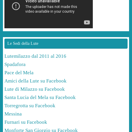
Le Sedi della Lute
Lutemilazzo dal 2011 al 2016
Spadafora
Pace del Mela
Amici della Lute su Facebook
Lute di Milazzo su Facebook
Santa Lucia del Mela su Facebook
Torregrotta su Facebook
Messina
Furnari su Facebook
Monforte San Giorgio su Facebook