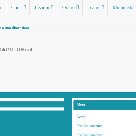
a
Corsi
Lezioni
Orario
Teatro
Multimedia
 a una dimensione
è di
1754 × 1240
pixel
Meta
Accedi
Feed dei contenuti
Feed dei commenti