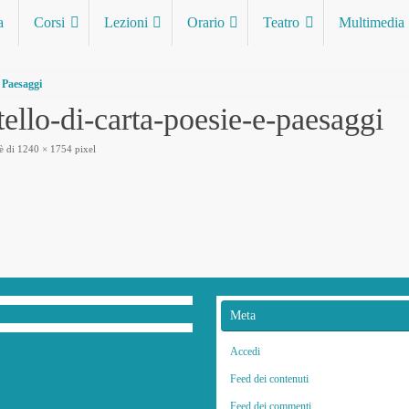
a
Corsi
Lezioni
Orario
Teatro
Multimedia
e Paesaggi
tello-di-carta-poesie-e-paesaggi
è di
1240 × 1754
pixel
Meta
Accedi
Feed dei contenuti
Feed dei commenti