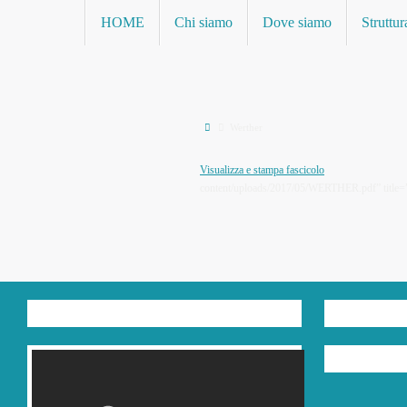
Vai
Vai
HOME
Chi siamo
Dove siamo
Struttur
al
al
contenuto
contenuto
Home
Werther
Visualizza e stampa fascicolo
[pdf-e
content/uploads/2017/05/WERTHER.pdf” title=