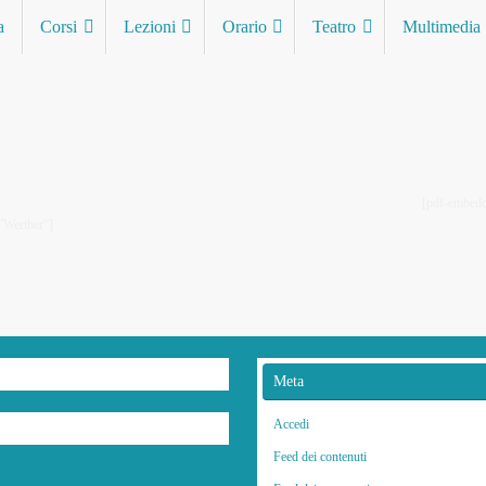
a
Corsi
Lezioni
Orario
Teatro
Multimedia
mbedder url=”http://www.lutemi
”Werther”]
Meta
Accedi
Feed dei contenuti