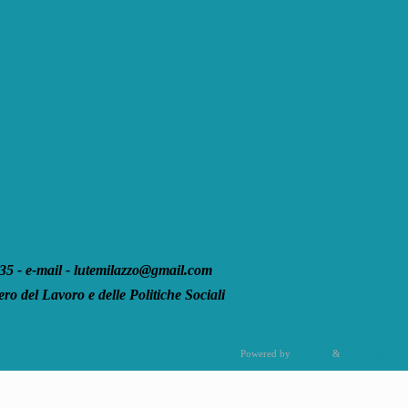
 - e-mail - lutemilazzo@gmail.com
ro del Lavoro e delle Politiche Sociali
Powered by
Tempera
&
WordPress.