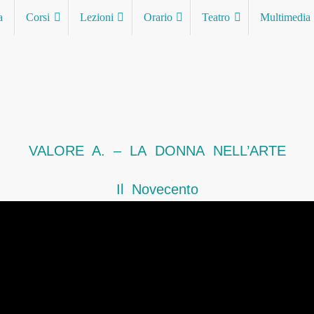
a
Corsi
Lezioni
Orario
Teatro
Multimedia
VALORE A. – LA DONNA NELL’ARTE
Il Novecento