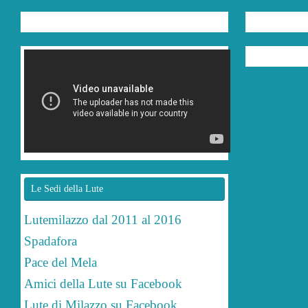
Le Sedi della Lute
Lutemilazzo dal 2011 al 2016
Spadafora
Pace del Mela
Amici della Lute su Facebook
Lute di Milazzo su Facebook