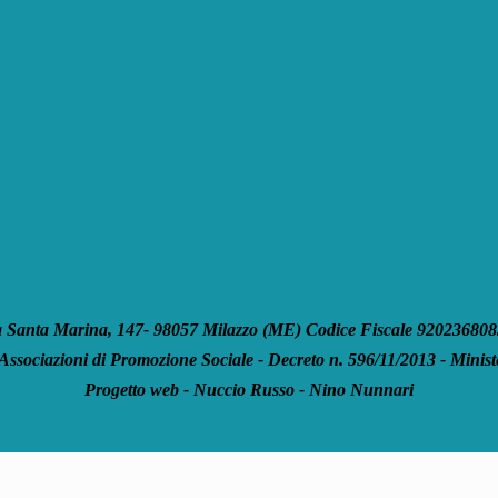
anta Marina, 147- 98057 Milazzo (ME) Codice Fiscale 92023680835
 Associazioni di Promozione Sociale - Decreto n. 596/11/2013 - Ministe
Progetto web - Nuccio Russo - Nino Nunnari