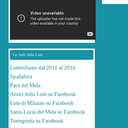
Le Sedi della Lute
Lutemilazzo dal 2011 al 2016
Spadafora
Pace del Mela
Amici della Lute su Facebook
Lute di Milazzo su Facebook
Santa Lucia del Mela su Facebook
Torregrotta su Facebook