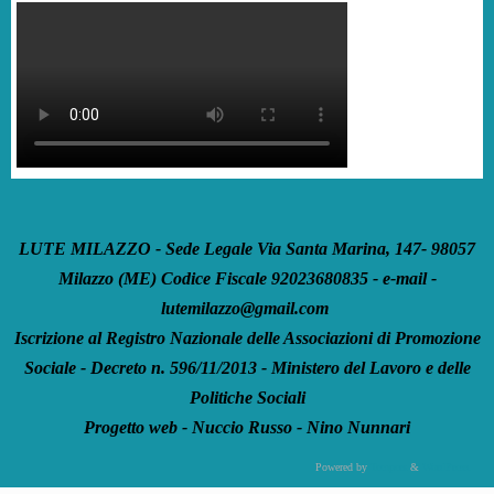
LUTE MILAZZO - Sede Legale Via Santa Marina, 147- 98057
Milazzo (ME) Codice Fiscale 92023680835 - e-mail -
lutemilazzo@gmail.com
Iscrizione al Registro Nazionale delle Associazioni di Promozione
Sociale - Decreto n. 596/11/2013 - Ministero del Lavoro e delle
Politiche Sociali
Progetto web - Nuccio Russo - Nino Nunnari
Powered by
Tempera
&
WordPress.