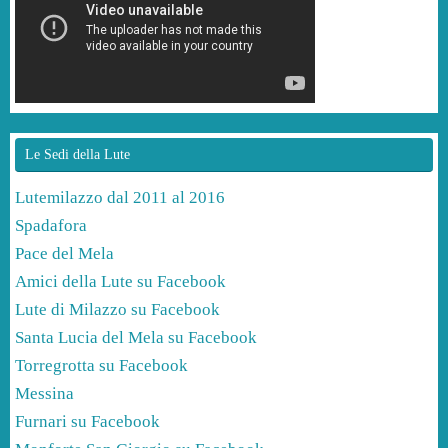
Le Sedi della Lute
Lutemilazzo dal 2011 al 2016
Spadafora
Pace del Mela
Amici della Lute su Facebook
Lute di Milazzo su Facebook
Santa Lucia del Mela su Facebook
Torregrotta su Facebook
Messina
Furnari su Facebook