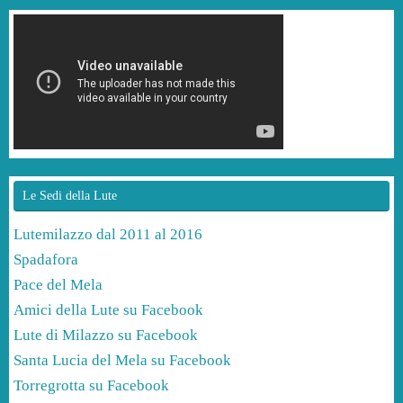
Le Sedi della Lute
Lutemilazzo dal 2011 al 2016
Spadafora
Pace del Mela
Amici della Lute su Facebook
Lute di Milazzo su Facebook
Santa Lucia del Mela su Facebook
Torregrotta su Facebook