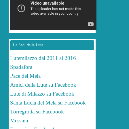
Le Sedi della Lute
Lutemilazzo dal 2011 al 2016
Spadafora
Pace del Mela
Amici della Lute su Facebook
Lute di Milazzo su Facebook
Santa Lucia del Mela su Facebook
Torregrotta su Facebook
Messina