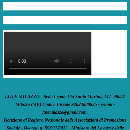
LUTE MILAZZO - Sede Legale Via Santa Marina, 147- 98057
Milazzo (ME) Codice Fiscale 92023680835 - e-mail -
lutemilazzo@gmail.com
Iscrizione al Registro Nazionale delle Associazioni di Promozione
Sociale - Decreto n. 596/11/2013 - Ministero del Lavoro e delle