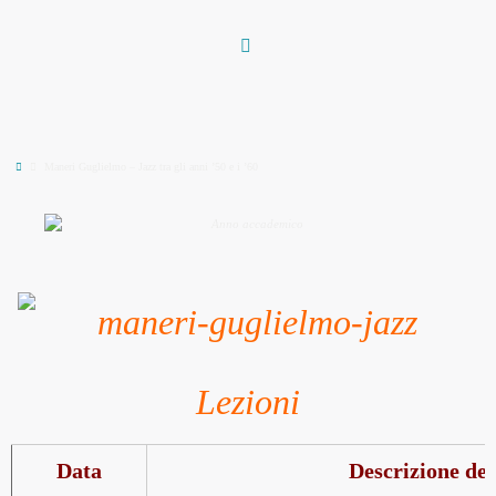
Vai
al
contenuto
Home
Maneri Guglielmo – Jazz tra gli anni ’50 e i ’60
Lezioni
Data
Descrizione del