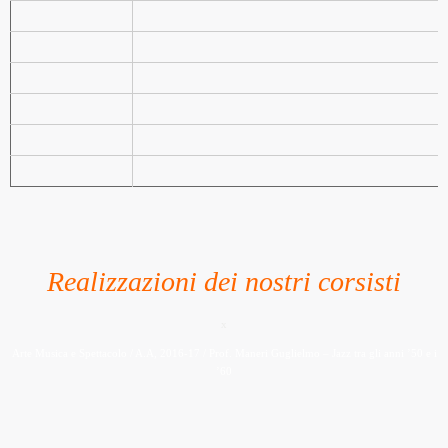
Realizzazioni dei nostri corsisti
x
Arte Musica e Spettacolo / A.A, 2016-17 / Prof. Maneri Guglielmo – Jazz tra gli anni ’50 e i
’60