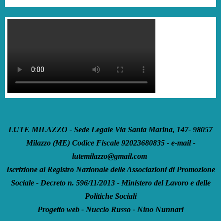
LUTE MILAZZO - Sede Legale Via Santa Marina, 147- 98057
Milazzo (ME) Codice Fiscale 92023680835 - e-mail -
lutemilazzo@gmail.com
Iscrizione al Registro Nazionale delle Associazioni di Promozione
Sociale - Decreto n. 596/11/2013 - Ministero del Lavoro e delle
Politiche Sociali
Progetto web - Nuccio Russo - Nino Nunnari