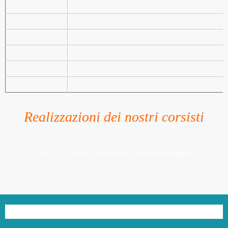
Realizzazioni dei nostri corsisti
x
Lingue / A.A. 2016-17 / Lingua francese / Prof.ssa Garufi Angela