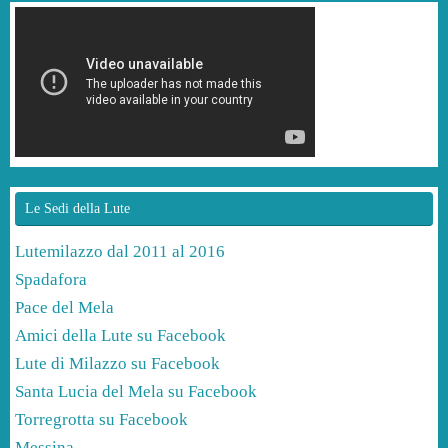
Le Sedi della Lute
Lutemilazzo dal 2011 al 2016
Spadafora
Pace del Mela
Amici della Lute su Facebook
Lute di Milazzo su Facebook
Santa Lucia del Mela su Facebook
Torregrotta su Facebook
Messina