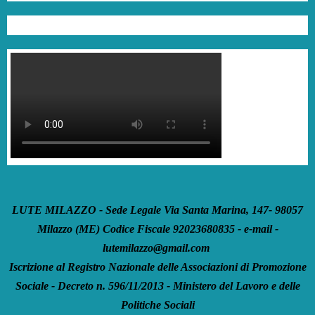
LUTE MILAZZO - Sede Legale Via Santa Marina, 147- 98057
Milazzo (ME) Codice Fiscale 92023680835 - e-mail -
lutemilazzo@gmail.com
Iscrizione al Registro Nazionale delle Associazioni di Promozione
Sociale - Decreto n. 596/11/2013 - Ministero del Lavoro e delle
Politiche Sociali