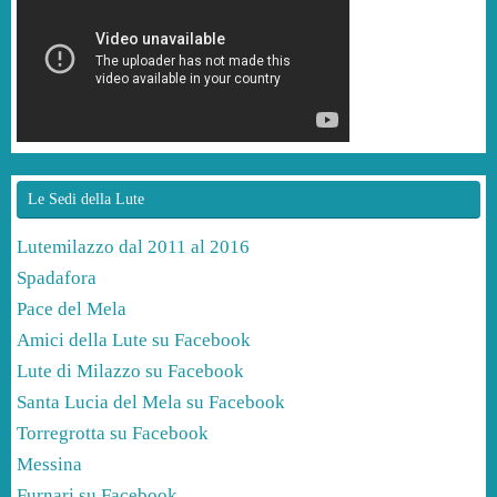
Le Sedi della Lute
Lutemilazzo dal 2011 al 2016
Spadafora
Pace del Mela
Amici della Lute su Facebook
Lute di Milazzo su Facebook
Santa Lucia del Mela su Facebook
Torregrotta su Facebook
Messina
Furnari su Facebook