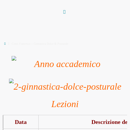
Vai
al
contenuto
Home
Conti Francesco – Ginnastica Dolce & Posturale
Lezioni
Data
Descrizione del