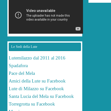
Le Sedi della Lute
Lutemilazzo dal 2011 al 2016
Spadafora
Pace del Mela
Amici della Lute su Facebook
Lute di Milazzo su Facebook
Santa Lucia del Mela su Facebook
Torregrotta su Facebook