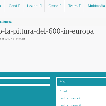
a
Corsi
Lezioni
Orario
Teatro
Multimedia
 in Europa
o-la-pittura-del-600-in-europa
è di
1240 × 1754
pixel
Meta
Accedi
Feed dei contenuti
Feed dei commenti