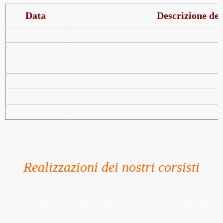
Data
Descrizione del
Realizzazioni dei nostri corsisti
x
Arte Musica Spettacolo / A.A. 2016-17 / Prof. Scolaro Francesco / La pittura del ‘600 in
Europa