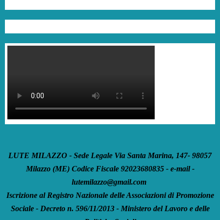
LUTE MILAZZO - Sede Legale Via Santa Marina, 147- 98057
Milazzo (ME) Codice Fiscale 92023680835 - e-mail -
lutemilazzo@gmail.com
Iscrizione al Registro Nazionale delle Associazioni di Promozione
Sociale - Decreto n. 596/11/2013 - Ministero del Lavoro e delle