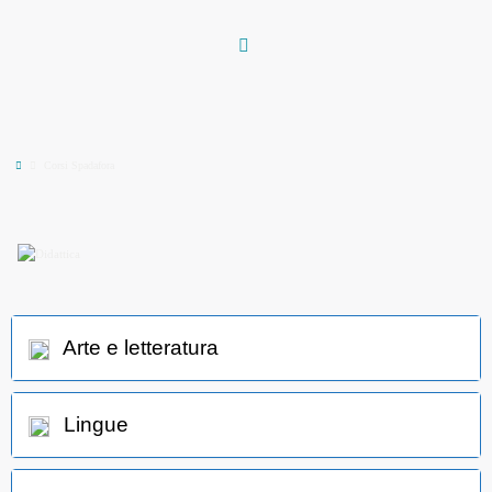
Vai
al
contenuto
Home
Corsi Spadafora
Arte e letteratura
Lingue