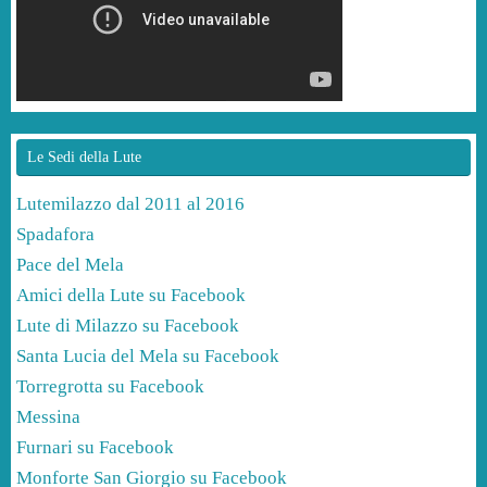
Le Sedi della Lute
Lutemilazzo dal 2011 al 2016
Spadafora
Pace del Mela
Amici della Lute su Facebook
Lute di Milazzo su Facebook
Santa Lucia del Mela su Facebook
Torregrotta su Facebook
Messina
Furnari su Facebook
Monforte San Giorgio su Facebook