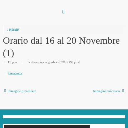
Vai
al
contenuto
«
HOME
Orario dal 16 al 20 Novembre
(1)
Filippo
La dimensione originale è di
700 × 495
pixel
Bookmark
.
Immagine precedente
Immagine successiva