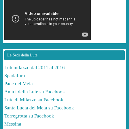
Le Sedi della Lute
Lutemilazzo dal 2011 al 2016
Spadafora
Pace del Mela
Amici della Lute su Facebook
Lute di Milazzo su Facebook
Santa Lucia del Mela su Facebook
Torregrotta su Facebook
Messina