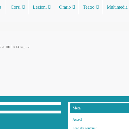
a
Corsi
Lezioni
Orario
Teatro
Multimedia
è di
1000 × 1414
pixel
Meta
Accedi
Feed dei contenuti