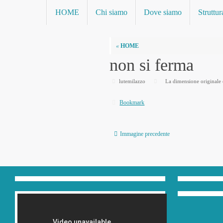
Vai
Vai
HOME
Chi siamo
Dove siamo
Struttur
al
al
contenuto
contenuto
«
HOME
non si ferma
lutemilazzo
La dimensione originale 
Bookmark
.
Immagine precedente