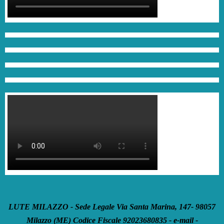
LUTE MILAZZO - Sede Legale Via Santa Marina, 147- 98057
Milazzo (ME) Codice Fiscale 92023680835 - e-mail -