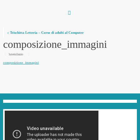
Vai
al
contenuto
«
Trischitta Letteria – Corso di adulti al Computer
composizione_immagini
lutemilazzo
composizione_immagini