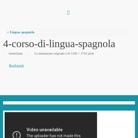
Vai
al
contenuto
«
Lingua spagnola
4-corso-di-lingua-spagnola
lutemilazzo
La dimensione originale è di
1240 × 1754
pixel
Bookmark
.