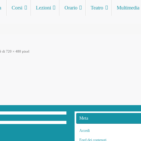
a
Corsi
Lezioni
Orario
Teatro
Multimedia
0
è di
720 × 480
pixel
Meta
Accedi
Feed dei contenuti