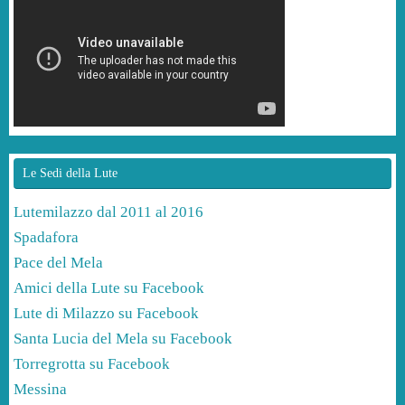
Le Sedi della Lute
Lutemilazzo dal 2011 al 2016
Spadafora
Pace del Mela
Amici della Lute su Facebook
Lute di Milazzo su Facebook
Santa Lucia del Mela su Facebook
Torregrotta su Facebook
Messina