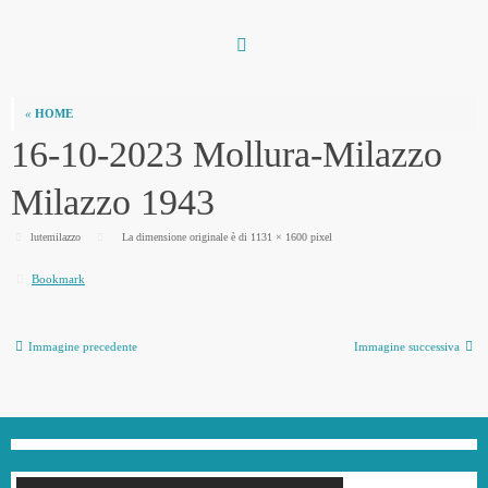
Vai
al
contenuto
«
HOME
16-10-2023 Mollura-Milazzo
Milazzo 1943
lutemilazzo
La dimensione originale è di
1131 × 1600
pixel
Bookmark
.
Immagine precedente
Immagine successiva