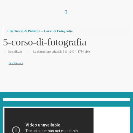
Vai
al
contenuto
«
Bartuccio & Puliafito – Corso di Fotografia
5-corso-di-fotografia
lutemilazzo
La dimensione originale è di
1240 × 1754
pixel
Bookmark
.