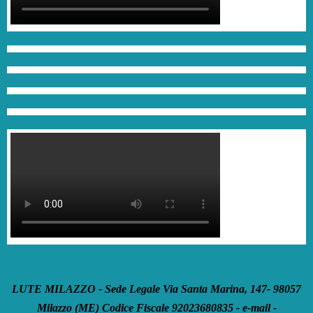
LUTE MILAZZO - Sede Legale Via Santa Marina, 147- 98057
Milazzo (ME) Codice Fiscale 92023680835 - e-mail -