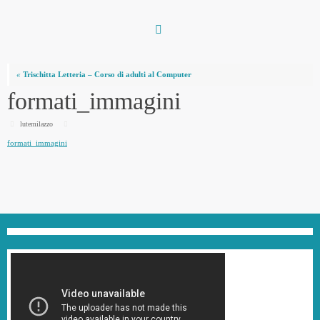
Vai
al
contenuto
«
Trischitta Letteria – Corso di adulti al Computer
formati_immagini
lutemilazzo
formati_immagini