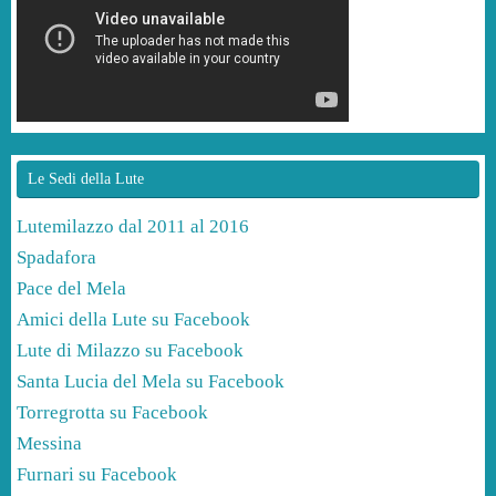
Le Sedi della Lute
Lutemilazzo dal 2011 al 2016
Spadafora
Pace del Mela
Amici della Lute su Facebook
Lute di Milazzo su Facebook
Santa Lucia del Mela su Facebook
Torregrotta su Facebook
Messina
Furnari su Facebook