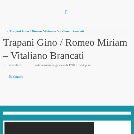
Vai
al
contenuto
«
Trapani Gino / Romeo Miriam – Vitaliano Brancati
Trapani Gino / Romeo Miriam
– Vitaliano Brancati
lutemilazzo
La dimensione originale è di
1240 × 1754
pixel
Bookmark
.