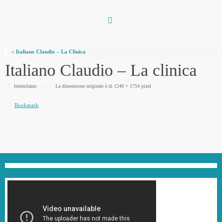
Vai
al
contenuto
«
Italiano Claudio – La Clinica
Italiano Claudio – La clinica
lutemilazzo
La dimensione originale è di
1240 × 1754
pixel
Bookmark
.