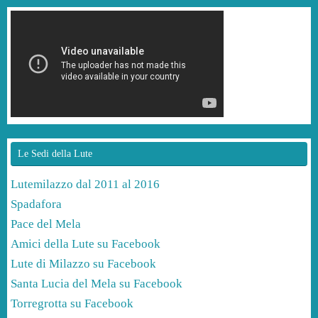
Le Sedi della Lute
Lutemilazzo dal 2011 al 2016
Spadafora
Pace del Mela
Amici della Lute su Facebook
Lute di Milazzo su Facebook
Santa Lucia del Mela su Facebook
Torregrotta su Facebook