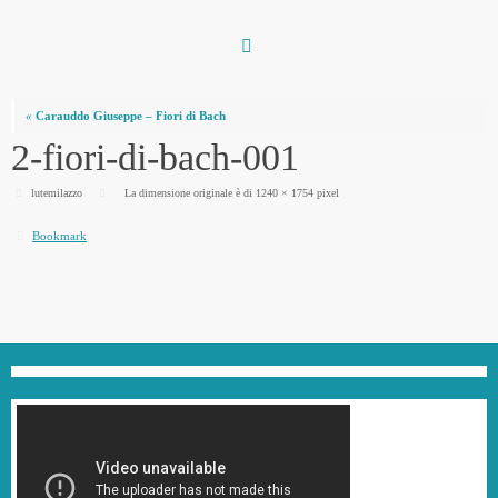
Vai
al
contenuto
«
Carauddo Giuseppe – Fiori di Bach
2-fiori-di-bach-001
lutemilazzo
La dimensione originale è di
1240 × 1754
pixel
Bookmark
.