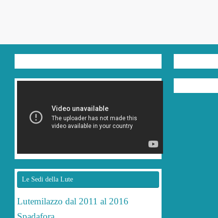
Le Sedi della Lute
Lutemilazzo dal 2011 al 2016
Spadafora