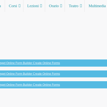
a
Corsi
Lezioni
Orario
Teatro
Multimedia
mget Online Form Builder Create Online Forms
mget Online Form Builder Create Online Forms
mget Online Form Builder Create Online Forms