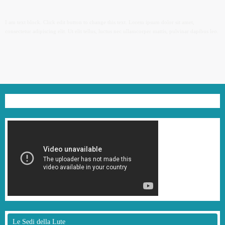
I am text block. Click edit button to change this text. Lorem ipsum dolor sit amet,
consectetur adipiscing elit. Ut elit tellus, luctus nec ullamcorper mattis, pulvinar dapibus leo.
Le Sedi della Lute