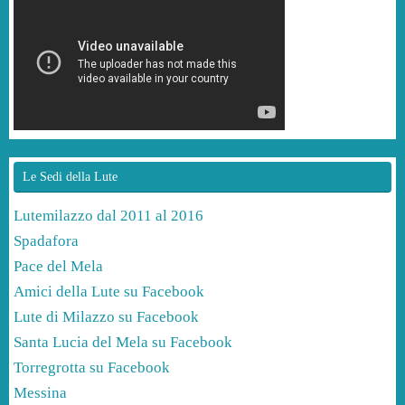
Le Sedi della Lute
Lutemilazzo dal 2011 al 2016
Spadafora
Pace del Mela
Amici della Lute su Facebook
Lute di Milazzo su Facebook
Santa Lucia del Mela su Facebook
Torregrotta su Facebook
Messina