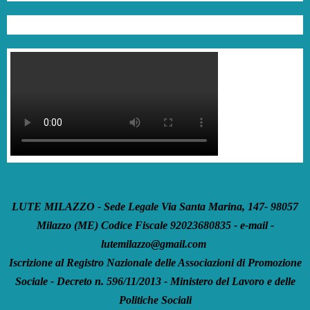
LUTE MILAZZO - Sede Legale Via Santa Marina, 147- 98057
Milazzo (ME) Codice Fiscale 92023680835 - e-mail -
lutemilazzo@gmail.com
Iscrizione al Registro Nazionale delle Associazioni di Promozione
Sociale - Decreto n. 596/11/2013 - Ministero del Lavoro e delle
Politiche Sociali