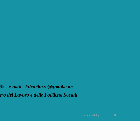
 - e-mail - lutemilazzo@gmail.com
ro del Lavoro e delle Politiche Sociali
Powered by
Tempera
&
WordPress.