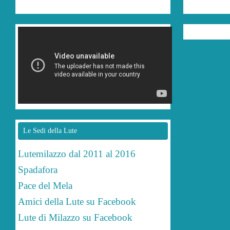
Le Sedi della Lute
Lutemilazzo dal 2011 al 2016
Spadafora
Pace del Mela
Amici della Lute su Facebook
Lute di Milazzo su Facebook