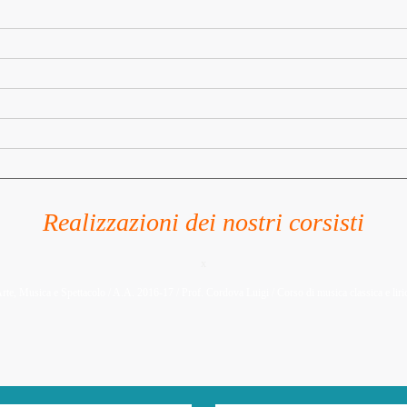
Realizzazioni dei nostri corsisti
x
rte, Musica e Spettacolo / A.A. 2016-17 / Prof. Cordova Luigi / Corso di musica classica e liri