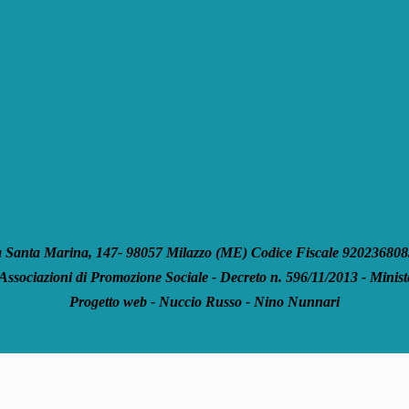
anta Marina, 147- 98057 Milazzo (ME) Codice Fiscale 92023680835
 Associazioni di Promozione Sociale - Decreto n. 596/11/2013 - Ministe
Progetto web - Nuccio Russo - Nino Nunnari