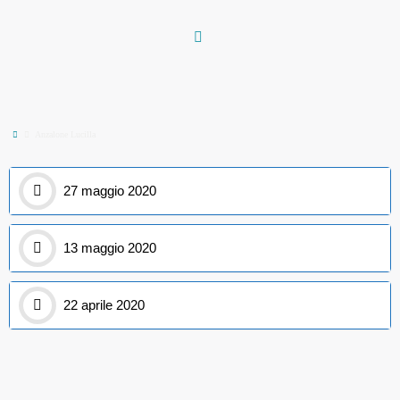
Vai
al
contenuto
Home
Anzalone Lucilla
27 maggio 2020
13 maggio 2020
22 aprile 2020