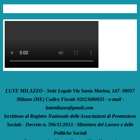
LUTE MILAZZO - Sede Legale Via Santa Marina, 147- 98057
Milazzo (ME) Codice Fiscale 92023680835 - e-mail -
lutemilazzo@gmail.com
Iscrizione al Registro Nazionale delle Associazioni di Promozione
Sociale - Decreto n. 596/11/2013 - Ministero del Lavoro e delle
Politiche Sociali