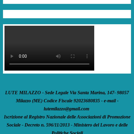
LUTE MILAZZO - Sede Legale Via Santa Marina, 147- 98057
Milazzo (ME) Codice Fiscale 92023680835 - e-mail -
lutemilazzo@gmail.com
Iscrizione al Registro Nazionale delle Associazioni di Promozione
Sociale - Decreto n. 596/11/2013 - Ministero del Lavoro e delle
Politiche Sociali